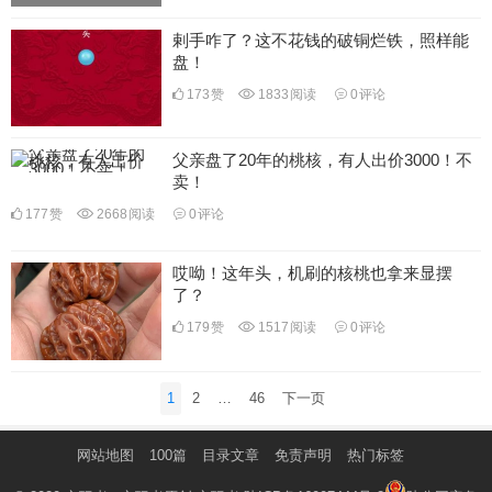
剌手咋了？这不花钱的破铜烂铁，照样能
盘！
173
赞
1833
阅读
0
评论
父亲盘了20年的桃核，有人出价3000！不
卖！
177
赞
2668
阅读
0
评论
哎呦！这年头，机刷的核桃也拿来显摆
了？
179
赞
1517
阅读
0
评论
文
1
2
…
46
下一页
章
分
网站地图
100篇
目录文章
免责声明
热门标签
页