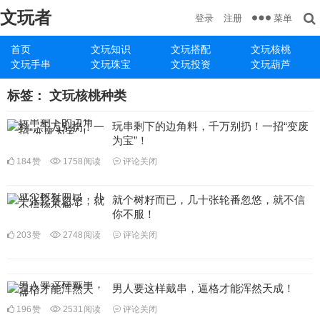
文玩者
菜单
登录
注册
首页
文玩知识
文玩搭配
文玩核桃
文玩手串
文玩珠宝
文玩投资
文玩葫芦
标签：
文玩核桃种类
玩串剩下的边角料，千万别扔！一招“变废
为宝”！
184
赞
1758
阅读
评论关闭
就个树籽而已，几十张轮番忽悠，就不信
你不服！
203
赞
2748
阅读
评论关闭
男人要这样戴串，逼格才能浑然天成！
196
赞
2531
阅读
评论关闭