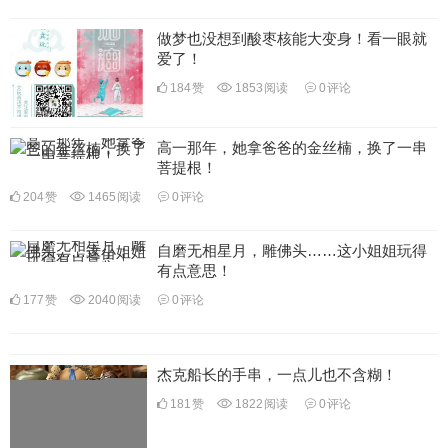
做梦也没想到酸枣核能大变身！看一眼就
爱了！
184
赞
1853
阅读
0
评论
高一那年，她拿爸爸的金丝楠，换了一串
菩提根！
204
赞
1465
阅读
0
评论
自磨无相星月，雕佛头……这小姐姐玩得
有点意思！
177
赞
2040
阅读
0
评论
杰克船长的手串，一点儿也不含糊！
181
赞
1822
阅读
0
评论