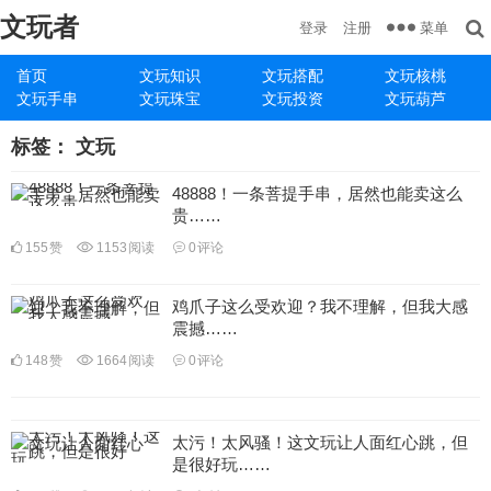
文玩者
菜单
登录
注册
首页
文玩知识
文玩搭配
文玩核桃
文玩手串
文玩珠宝
文玩投资
文玩葫芦
标签：
文玩
48888！一条菩提手串，居然也能卖这么
贵……
155
赞
1153
阅读
0
评论
鸡爪子这么受欢迎？我不理解，但我大感
震撼……
148
赞
1664
阅读
0
评论
太污！太风骚！这文玩让人面红心跳，但
是很好玩……