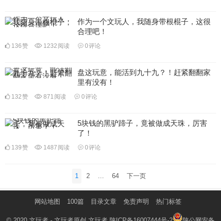
作为一个文玩人，我随身带根棍子，这很
合理吧！
136
赞
1232
阅读
0
评论
盘这玩意，能活到九十九？！赶紧翻翻家
里有没有！
132
赞
871
阅读
0
评论
5块钱的黑驴蹄子，竟被做成天珠，厉害
了！
139
赞
1487
阅读
0
评论
文
1
2
…
64
下一页
章
分
网站地图
100篇
目录文章
免责声明
热门标签
页
© 2020
文玩者
- 文玩者原创
文玩者
陕ICP备16007444号-2
陕公网安备