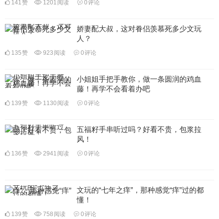
141
赞
1201
阅读
0
评论
娇妻配大叔，这对眷侣羡慕死多少文玩
人？
135
赞
923
阅读
0
评论
小姐姐手把手教你，做一条圆润的鸡血
藤！再学不会看着办吧
139
赞
1130
阅读
0
评论
五福籽手串听过吗？好看不贵，包浆拉
风！
136
赞
2941
阅读
0
评论
文玩的“七年之痒”，那种感觉“痒”过的都
懂！
139
赞
758
阅读
0
评论