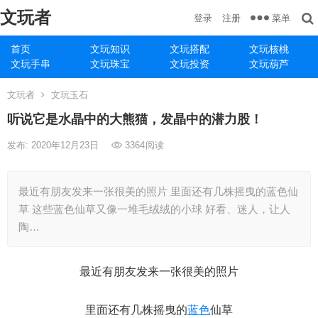
文玩者
菜单
登录
注册
首页
文玩知识
文玩搭配
文玩核桃
文玩手串
文玩珠宝
文玩投资
文玩葫芦
文玩者
文玩玉石
听说它是水晶中的大熊猫，发晶中的潜力股！
发布: 2020年12月23日
3364
阅读
最近有朋友发来一张很美的照片 里面还有几株摇曳的蓝色仙
草 这些蓝色仙草又像一堆毛绒绒的小球 好看、迷人，让人
陶…
最近有朋友发来一张很美的照片
里面还有几株摇曳的
蓝色
仙草