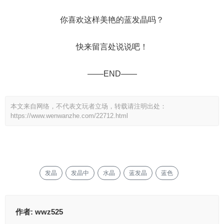
你喜欢这样美艳的蓝发晶吗？
快来留言处说说吧！
——END——
本文来自网络，不代表文玩者立场，转载请注明出处：
https://www.wenwanzhe.com/22712.html
发晶
发晶中
水晶
蓝发晶
蓝色
作者:
wwz525