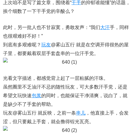
上次咱不是写了篇文章，围绕着“
干手
的抑郁谁能懂”的话题，
挨个细数了一下干手党的辛酸么？
此时，另一批人也不甘寂寞，勇敢发声：“我们
大汗
手，同样
也很艰难好不好！”
到底有多艰难呢？
玩友
@雾山五行 就是在空调开得很热的屋
子里，都要戴着双层手套盘串的一位汗手党。
光看文字描述，都感觉背上起了一层粘腻的汗珠。
虽然圈里不乏油汗不忌的随性玩友，可大多数汗手党，还是
希望文玩快速
包浆
的同时，也能保证干净清爽，说白了，就
是缺少不了手套的帮助。
玩友@雾山五行 就反映，之前一条
串儿
，他直接上手，会发
涩，但只要戴上手套，就会撸得锃光瓦亮。