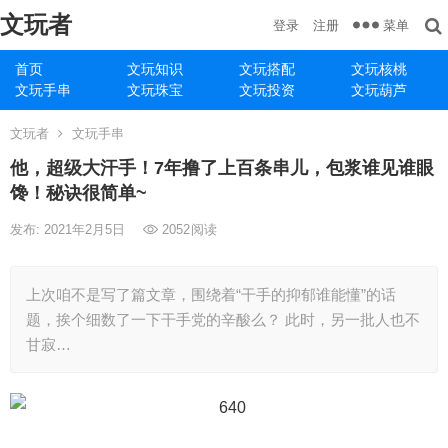
文玩者
菜单
登录
注册
首页
文玩知识
文玩搭配
文玩核桃
文玩手串
文玩珠宝
文玩投资
文玩葫芦
文玩者
文玩手串
他，超级大汗手！7年撸了上百条串儿，包浆谁见谁眼
馋！秘诀很简单~
发布: 2021年2月5日
2052
阅读
上次咱不是写了篇文章，围绕着“干手的抑郁谁能懂”的话
题，挨个细数了一下干手党的辛酸么？ 此时，另一批人也不
甘寂…