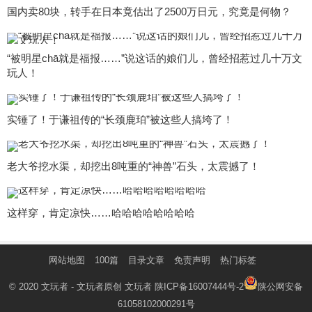
国内卖80块，转手在日本竟估出了2500万日元，究竟是何物？
“被明星chā就是福报……”说这话的娘们儿，曾经招惹过几十万文
玩人！
实锤了！于谦祖传的“长颈鹿珀”被这些人搞垮了！
老大爷挖水渠，却挖出8吨重的“神兽”石头，太震撼了！
这样穿，肯定凉快……哈哈哈哈哈哈哈哈
网站地图
100篇
目录文章
免责声明
热门标签
© 2020
文玩者
- 文玩者原创
文玩者
陕ICP备16007444号-2
陕公网安备
61058102000291号