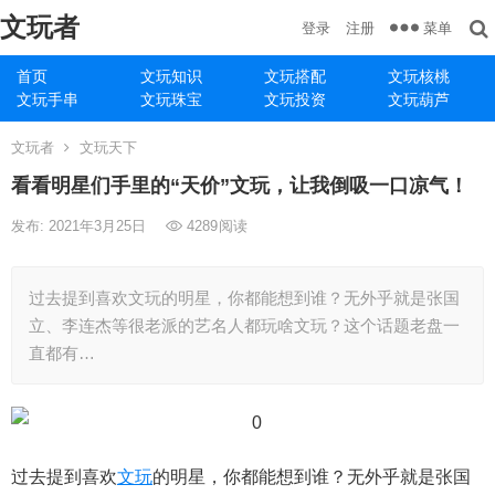
文玩者
菜单
登录
注册
首页
文玩知识
文玩搭配
文玩核桃
文玩手串
文玩珠宝
文玩投资
文玩葫芦
文玩者
文玩天下
看看明星们手里的“天价”文玩，让我倒吸一口凉气！
发布: 2021年3月25日
4289
阅读
过去提到喜欢文玩的明星，你都能想到谁？无外乎就是张国
立、李连杰等很老派的艺名人都玩啥文玩？这个话题老盘一
直都有…
过去提到喜欢
文玩
的明星，你都能想到谁？无外乎就是张国