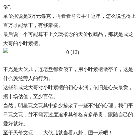
俗”。
单价据说是3万元每克，再看看马云手里这串，怎么说也得上
百万才能拿下，有够豪横。
最后说一个可能算不上文玩概念的天价收藏品，那就是成龙
大哥的小叶紫檀。
不光是大伙儿，连老盘都看傻了，用小叶紫檀做亭子，这是
什么羡煞旁人的行为。
这些年成龙大哥对小叶紫檀的初心未泯，依旧是心头最爱，
据市场估值，至少百亿。
当然，明星玩文玩其中多少掺杂了一些不纯的心理，我们平
日玩文玩，并不需要过度追求其价格有多昂贵，跟随自己的
爱好就好。
至于天价文玩……大伙儿就当看八卦，图一乐吧！