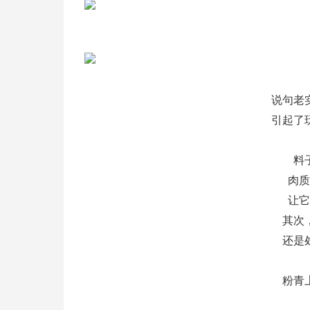
说句老
引起了
料
肉质
让它
其次
还是
粉青