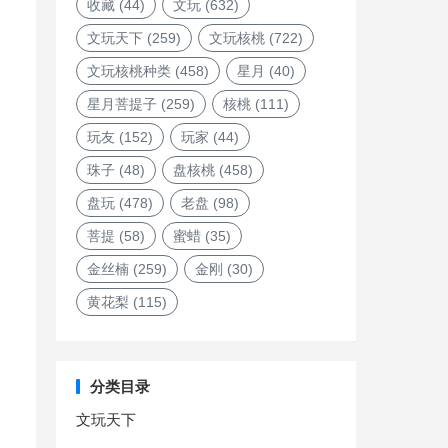
收藏
(44)
文玩
(632)
文玩天下
(259)
文玩核桃
(722)
文玩核桃种类
(458)
星月
(40)
星月菩提子
(259)
核桃
(111)
玩友
(152)
玩家
(44)
珠子
(48)
盘核桃
(458)
盘玩
(478)
老盘
(98)
菩提
(58)
蜜蜡
(35)
金丝楠
(259)
金刚
(30)
黄花梨
(115)
分类目录
文玩天下