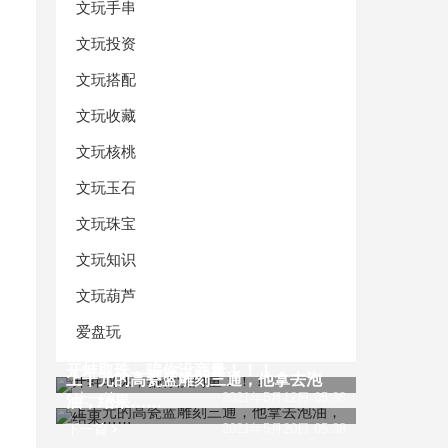
文玩手串
文玩投资
文玩搭配
文玩收藏
文玩核桃
文玩玉石
文玩珠宝
文玩知识
文玩葫芦
爱盘玩
开蚌取珠，骗你没商量！！！
上千元的高瓷蓝雕刻三通，他拿去泡
上一篇
2021年5月12日 05:38
油，结果……
下一篇
2021年5月20日 05:38