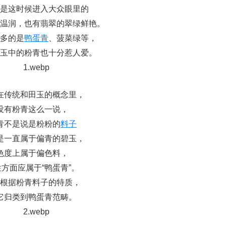
是这时候进入大众眼里的
温润，也有翡翠的翠绿鲜艳。
多的是
鸭蛋青
、菠菜绿等，
玉中的粉青也十分惹人爱。
在传统和田玉的概念里，
没有粉青这么一说，
青不是说是粉粉的
料子
是一直属于偏青的碧玉，
色度上属于偏色料，
方面应属于“鸭蛋青”。
根据粉青料子的特质，
它归类到鸭蛋青范畴。