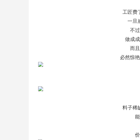
工匠费
一旦
不过
做成成
而且
必然惊艳
料子稀
能
价