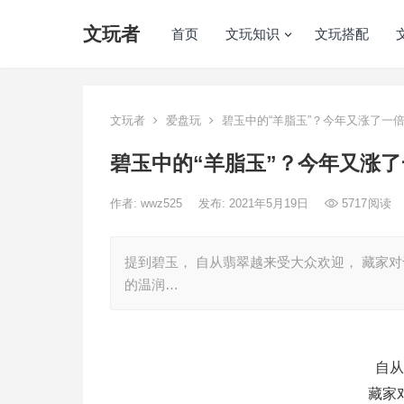
文玩者
首页
文玩知识
文玩搭配
文玩者
爱盘玩
碧玉中的“羊脂玉”？今年又涨了一
碧玉中的“羊脂玉”？今年又涨
作者:
wwz525
发布: 2021年5月19日
5717
阅读
提到碧玉， 自从翡翠越来受大众欢迎， 藏家
的温润…
自从
藏家