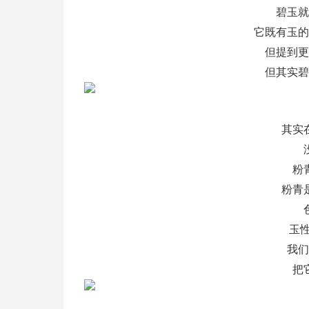
碧玉就
它既有玉的
但提到更
但其实碧
其实
粉
粉青
玉性
我们
把